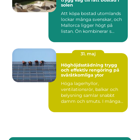
solen
Att köpa bostad utomlands
lockar många svenskar, och
Mallorca ligger högt på
listan. Ön kombinerar s...
31. maj
Höghöjdsstädning trygg
och effektiv rengöring på
svåråtkomliga ytor
Höga lagerhyllor,
ventilationsrör, balkar och
belysning samlar snabbt
damm och smuts. I många
lokale...