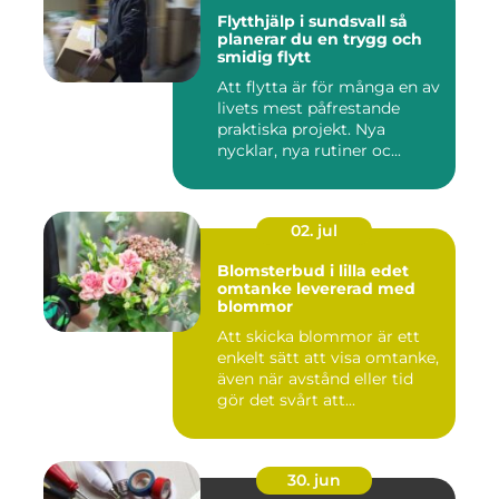
Flytthjälp i sundsvall så
planerar du en trygg och
smidig flytt
Att flytta är för många en av
livets mest påfrestande
praktiska projekt. Nya
nycklar, nya rutiner oc...
02. jul
Blomsterbud i lilla edet
omtanke levererad med
blommor
Att skicka blommor är ett
enkelt sätt att visa omtanke,
även när avstånd eller tid
gör det svårt att...
30. jun