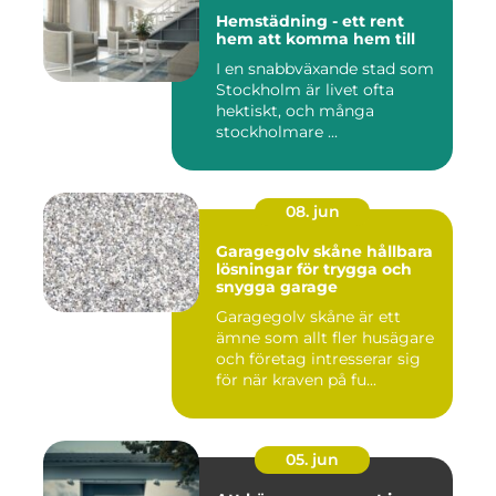
Hemstädning - ett rent
hem att komma hem till
I en snabbväxande stad som
Stockholm är livet ofta
hektiskt, och många
stockholmare ...
08. jun
Garagegolv skåne hållbara
lösningar för trygga och
snygga garage
Garagegolv skåne är ett
ämne som allt fler husägare
och företag intresserar sig
för när kraven på fu...
05. jun