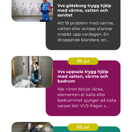
Vvs göteborg trygg hjälp
med värme, vatten och
sanitet
Att få problem med värme,
vatten eller avlopp stannar
snabbt upp vardagen. En
droppande blandare, en...
05. jul
Vvs uppsala trygg hjälp
med vatten, värme och
badrum
När rören börjar läcka,
elementen är kalla eller
badrummet sjunger på sista
versen blir VVS-frågor s...
03. jul