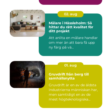
02. aug
Målare i Hässleholm: Så
hittar du rätt kvalitet för
ditt projekt
Att anlita en målare handlar
om mer än att bara få upp
ny färg på vä...
01. aug
Gruvdrift från berg till
samhällsnytta
Gruvdrift är en av de äldsta
industrierna människan har,
men samtidigt en av de
mest högteknologiska...