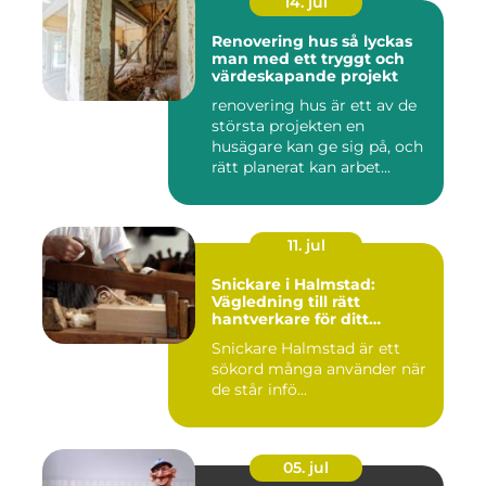
14. jul
Renovering hus så lyckas
man med ett tryggt och
värdeskapande projekt
renovering hus är ett av de
största projekten en
husägare kan ge sig på, och
rätt planerat kan arbet...
11. jul
Snickare i Halmstad:
Vägledning till rätt
hantverkare för ditt
byggprojekt
Snickare Halmstad är ett
sökord många använder när
de står infö...
05. jul