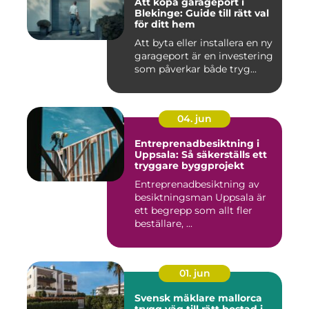
Att köpa garageport i
Blekinge: Guide till rätt val
för ditt hem
Att byta eller installera en ny
garageport är en investering
som påverkar både tryg...
04. jun
Entreprenadbesiktning i
Uppsala: Så säkerställs ett
tryggare byggprojekt
Entreprenadbesiktning av
besiktningsman Uppsala är
ett begrepp som allt fler
beställare, ...
01. jun
Svensk mäklare mallorca
trygg väg till rätt bostad i