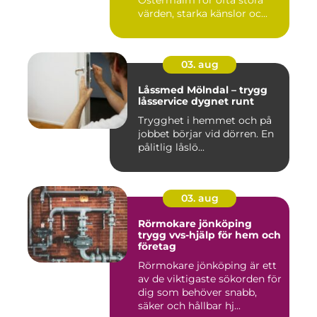
värden, starka känslor oc...
03. aug
Låssmed Mölndal – trygg
låsservice dygnet runt
Trygghet i hemmet och på
jobbet börjar vid dörren. En
pålitlig låslö...
03. aug
Rörmokare jönköping
trygg vvs-hjälp för hem och
företag
Rörmokare jönköping är ett
av de viktigaste sökorden för
dig som behöver snabb,
säker och hållbar hj...