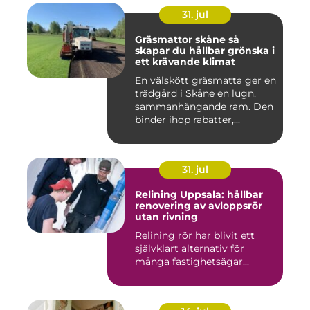
31. jul
Gräsmattor skåne så
skapar du hållbar grönska i
ett krävande klimat
En välskött gräsmatta ger en
trädgård i Skåne en lugn,
sammanhängande ram. Den
binder ihop rabatter,...
31. jul
Relining Uppsala: hållbar
renovering av avloppsrör
utan rivning
Relining rör har blivit ett
självklart alternativ för
många fastighetsägar...