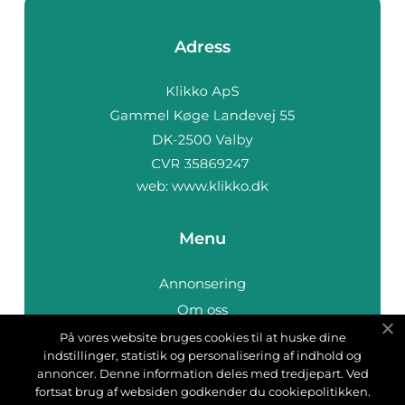
Adress
web:
www.klikko.dk
Menu
Annonsering
Om oss
Cookies
På vores website bruges cookies til at huske dine
indstillinger, statistik og personalisering af indhold og
Kontakta oss
annoncer. Denne information deles med tredjepart. Ved
Sitemap
fortsat brug af websiden godkender du cookiepolitikken.