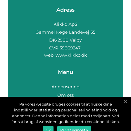
Adress
web:
www.klikko.dk
Menu
Annonsering
Om oss
Cookies
På vores website bruges cookies til at huske dine
indstillinger, statistik og personalisering af indhold og
Kontakta oss
annoncer. Denne information deles med tredjepart. Ved
Sitemap
fortsat brug af websiden godkender du cookiepolitikken.
Ok
Privatlivspolitik