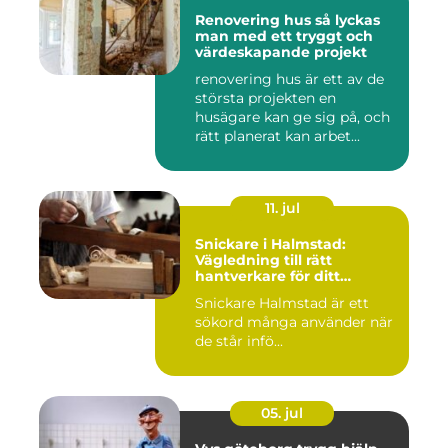
Renovering hus så lyckas
man med ett tryggt och
värdeskapande projekt
renovering hus är ett av de
största projekten en
husägare kan ge sig på, och
rätt planerat kan arbet...
11. jul
Snickare i Halmstad:
Vägledning till rätt
hantverkare för ditt
byggprojekt
Snickare Halmstad är ett
sökord många använder när
de står infö...
05. jul