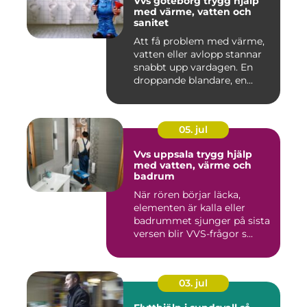
Vvs göteborg trygg hjälp
med värme, vatten och
sanitet
Att få problem med värme,
vatten eller avlopp stannar
snabbt upp vardagen. En
droppande blandare, en...
05. jul
Vvs uppsala trygg hjälp
med vatten, värme och
badrum
När rören börjar läcka,
elementen är kalla eller
badrummet sjunger på sista
versen blir VVS-frågor s...
03. jul