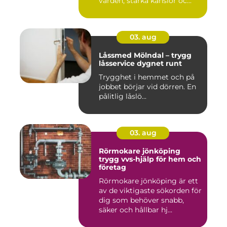
värden, starka känslor oc...
03. aug
Låssmed Mölndal – trygg
låsservice dygnet runt
Trygghet i hemmet och på
jobbet börjar vid dörren. En
pålitlig låslö...
03. aug
Rörmokare jönköping
trygg vvs-hjälp för hem och
företag
Rörmokare jönköping är ett
av de viktigaste sökorden för
dig som behöver snabb,
säker och hållbar hj...