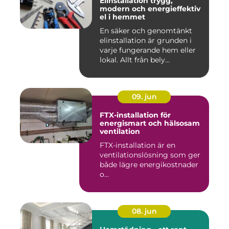
Elinstallation trygg,
modern och energieffektiv
el i hemmet
En säker och genomtänkt
elinstallation är grunden i
varje fungerande hem eller
lokal. Allt från bely...
09. jun
FTX-installation för
energismart och hälsosam
ventilation
FTX-installation är en
ventilationslösning som ger
både lägre energikostnader
o...
08. jun