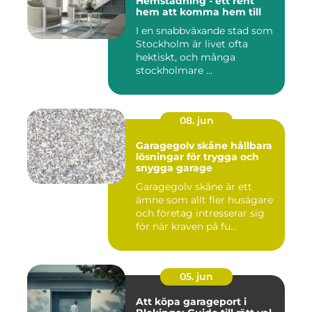
Hemstädning - ett rent
hem att komma hem till
I en snabbväxande stad som
Stockholm är livet ofta
hektiskt, och många
stockholmare ...
08. jun
Garagegolv skåne hållbara
lösningar för trygga och
snygga garage
Garagegolv skåne är ett
ämne som allt fler husägare
och företag intresserar sig
för när kraven på fu...
05. jun
Att köpa garageport i