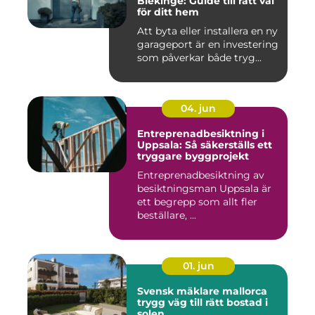
Blekinge: Guide till rätt val
för ditt hem
Att byta eller installera en ny
garageport är en investering
som påverkar både tryg...
04. jun
Entreprenadbesiktning i
Uppsala: Så säkerställs ett
tryggare byggprojekt
Entreprenadbesiktning av
besiktningsman Uppsala är
ett begrepp som allt fler
beställare, ...
01. jun
Svensk mäklare mallorca
trygg väg till rätt bostad i
solen