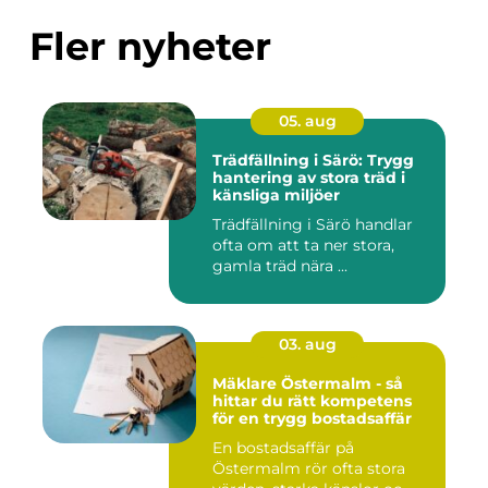
Fler nyheter
05. aug
Trädfällning i Särö: Trygg
hantering av stora träd i
känsliga miljöer
Trädfällning i Särö handlar
ofta om att ta ner stora,
gamla träd nära ...
03. aug
Mäklare Östermalm - så
hittar du rätt kompetens
för en trygg bostadsaffär
En bostadsaffär på
Östermalm rör ofta stora