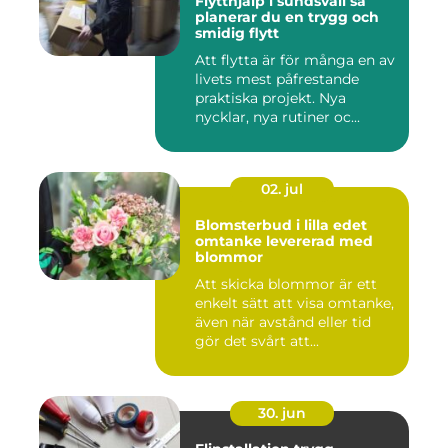
Flytthjälp i sundsvall så
planerar du en trygg och
smidig flytt
Att flytta är för många en av
livets mest påfrestande
praktiska projekt. Nya
nycklar, nya rutiner oc...
02. jul
Blomsterbud i lilla edet
omtanke levererad med
blommor
Att skicka blommor är ett
enkelt sätt att visa omtanke,
även när avstånd eller tid
gör det svårt att...
30. jun