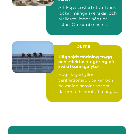
Att köpa bostad utomlands
lockar många svenskar, och
Mallorca ligger högt på
listan. Ön kombinerar s...
31. maj
Höghöjdsstädning trygg
och effektiv rengöring på
svåråtkomliga ytor
Höga lagerhyllor,
ventilationsrör, balkar och
belysning samlar snabbt
damm och smuts. I många
lokale...