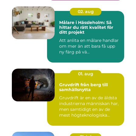
02. aug
Målare i Hässleholm: Så
hittar du rätt kvalitet för
ditt projekt
Att anlita en målare handlar
om mer än att bara få upp
ny färg på vä...
01. aug
Gruvdrift från berg till
samhällsnytta
Gruvdrift är en av de äldsta
industrierna människan har,
men samtidigt en av de
mest högteknologiska...