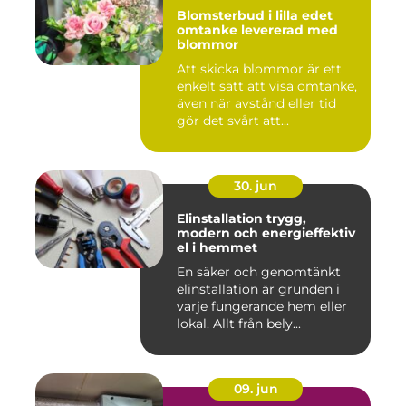
Blomsterbud i lilla edet
omtanke levererad med
blommor
Att skicka blommor är ett
enkelt sätt att visa omtanke,
även när avstånd eller tid
gör det svårt att...
30. jun
Elinstallation trygg,
modern och energieffektiv
el i hemmet
En säker och genomtänkt
elinstallation är grunden i
varje fungerande hem eller
lokal. Allt från bely...
09. jun