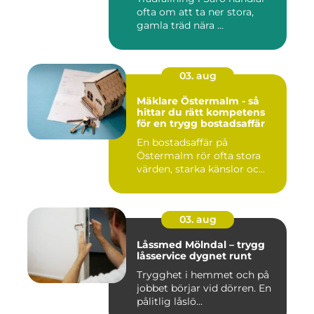
ofta om att ta ner stora,
gamla träd nära ...
03. aug
Mäklare Östermalm - så
hittar du rätt kompetens
för en trygg bostadsaffär
En bostadsaffär på
Östermalm rör ofta stora
värden, starka känslor oc...
03. aug
Låssmed Mölndal – trygg
låsservice dygnet runt
Trygghet i hemmet och på
jobbet börjar vid dörren. En
pålitlig låslö...