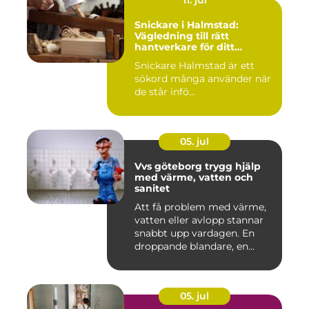
11. jul
Snickare i Halmstad:
Vägledning till rätt
hantverkare för ditt
byggprojekt
Snickare Halmstad är ett
sökord många använder när
de står infö...
05. jul
Vvs göteborg trygg hjälp
med värme, vatten och
sanitet
Att få problem med värme,
vatten eller avlopp stannar
snabbt upp vardagen. En
droppande blandare, en...
05. jul