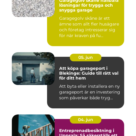
Garagegolv skåne hållbara
lösningar för trygga och
snygga garage
Garagegolv skåne är ett
ämne som allt fler husägare
och företag intresserar sig
för när kraven på fu...
05. jun
Att köpa garageport i
Blekinge: Guide till rätt val
för ditt hem
Att byta eller installera en ny
garageport är en investering
som påverkar både tryg...
04. jun
Entreprenadbesiktning i
Uppsala: Så säkerställs ett