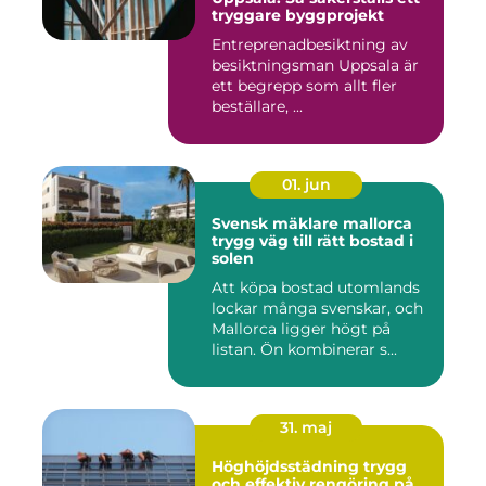
tryggare byggprojekt
Entreprenadbesiktning av
besiktningsman Uppsala är
ett begrepp som allt fler
beställare, ...
01. jun
Svensk mäklare mallorca
trygg väg till rätt bostad i
solen
Att köpa bostad utomlands
lockar många svenskar, och
Mallorca ligger högt på
listan. Ön kombinerar s...
31. maj
Höghöjdsstädning trygg
och effektiv rengöring på