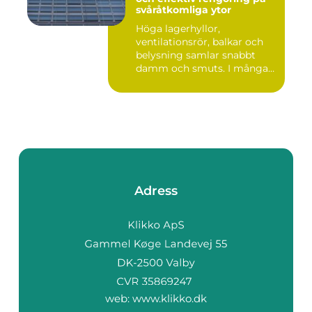
svåråtkomliga ytor
Höga lagerhyllor,
ventilationsrör, balkar och
belysning samlar snabbt
damm och smuts. I många
lokale...
Adress
web:
www.klikko.dk