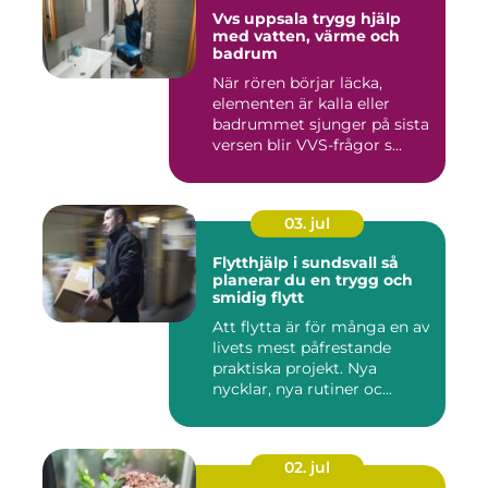
Vvs uppsala trygg hjälp
med vatten, värme och
badrum
När rören börjar läcka,
elementen är kalla eller
badrummet sjunger på sista
versen blir VVS-frågor s...
03. jul
Flytthjälp i sundsvall så
planerar du en trygg och
smidig flytt
Att flytta är för många en av
livets mest påfrestande
praktiska projekt. Nya
nycklar, nya rutiner oc...
02. jul