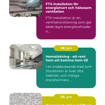
FTX-installation för
energismart och hälsosam
ventilation
FTX-installation är en
ventilationslösning som ger
både lägre energikostnader
o...
08. jun
Hemstädning - ett rent
hem att komma hem till
I en snabbväxande stad som
Stockholm är livet ofta
hektiskt, och många
stockholmare ...
08. jun