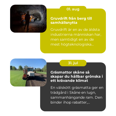
01. aug
Gruvdrift från berg till
samhällsnytta
Gruvdrift är en av de äldsta
industrierna människan har,
men samtidigt en av de
mest högteknologiska...
31. jul
Gräsmattor skåne så
skapar du hållbar grönska i
ett krävande klimat
En välskött gräsmatta ger en
trädgård i Skåne en lugn,
sammanhängande ram. Den
binder ihop rabatter,...