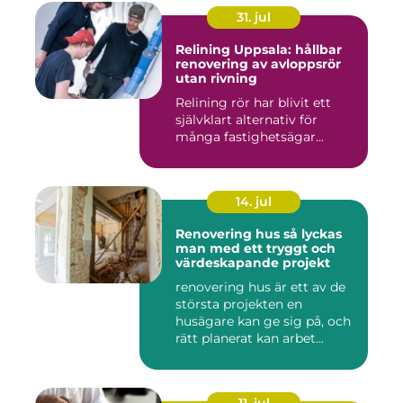
31. jul
Relining Uppsala: hållbar
renovering av avloppsrör
utan rivning
Relining rör har blivit ett
självklart alternativ för
många fastighetsägar...
14. jul
Renovering hus så lyckas
man med ett tryggt och
värdeskapande projekt
renovering hus är ett av de
största projekten en
husägare kan ge sig på, och
rätt planerat kan arbet...