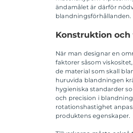
ändamålet är därför nödv
blandningsförhållanden.
Konstruktion och 
När man designar en omrö
faktorer såsom viskosite
de material som skall bl
huruvida blandningen kräv
hygieniska standarder som
och precision i blandnin
rotationshastighet anpassa
produktens egenskaper.