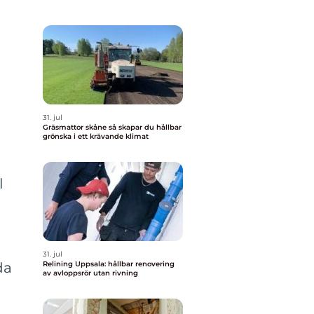
31. jul
Gräsmattor skåne så skapar du hållbar
grönska i ett krävande klimat
l
31. jul
da
Relining Uppsala: hållbar renovering
av avloppsrör utan rivning