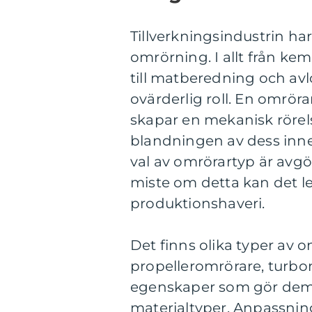
Tillverkningsindustrin har
omrörning. I allt från k
till matberedning och av
ovärderlig roll. En omrör
skapar en mekanisk rörelse
blandningen av dess inn
val av omrörartyp är avg
miste om detta kan det led
produktionshaveri.
Det finns olika typer av 
propelleromrörare, turbom
egenskaper som gör dem l
materialtyper. Anpassnin