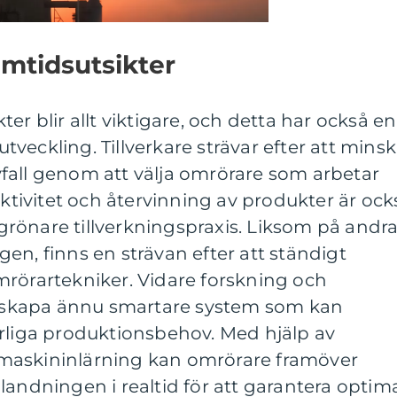
amtidsutsikter
er blir allt viktigare, och detta har också en
veckling. Tillverkare strävar efter att mins
fall genom att välja omrörare som arbetar
ektivitet och återvinning av produkter är ock
rönare tillverkningspraxis. Liksom på andr
en, finns en strävan efter att ständigt
mrörartekniker. Vidare forskning och
tt skapa ännu smartare system som kan
erliga produktionsbehov. Med hjälp av
maskininlärning kan omrörare framöver
landningen i realtid för att garantera optim