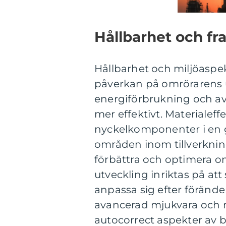
Hållbarhet och fr
Hållbarhet och miljöaspekt
påverkan på omrörarens ut
energiförbrukning och av
mer effektivt. Materialeff
nyckelkomponenter i en g
områden inom tillverkning
förbättra och optimera o
utveckling inriktas på a
anpassa sig efter föränd
avancerad mjukvara och 
autocorrect aspekter av b