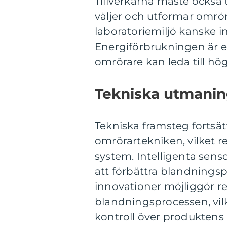
Tillverkarna måste också 
väljer och utformar omrö
laboratoriemiljö kanske in
Energiförbrukningen är en
omrörare kan leda till hö
Tekniska utmanin
Tekniska framsteg fortsät
omrörartekniken, vilket r
system. Intelligenta sens
att förbättra blandningsp
innovationer möjliggör r
blandningsprocessen, vilk
kontroll över produktens k