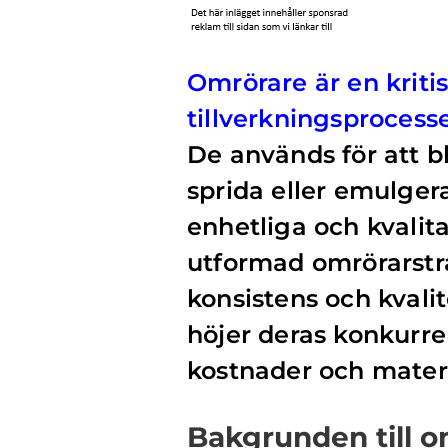
Omrörare är en krit
tillverkningsprocesse
De används för att 
sprida eller emulgera
enhetliga och kvalit
utformad omrörarstra
konsistens och kvalit
höjer deras konkurre
kostnader och materi
Bakgrunden till 