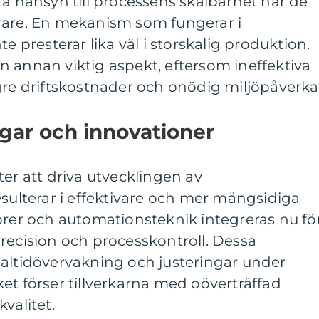
ta hänsyn till processens skalbarhet när de
rare. En mekanism som fungerar i
te presterar lika väl i storskalig produktion.
 annan viktig aspekt, eftersom ineffektiva
gre driftskostnader och onödig miljöpåverka
gar och innovationer
ter att driva utvecklingen av
esulterar i effektivare och mer mångsidiga
orer och automationsteknik integreras nu fö
recision och processkontroll. Dessa
ealtidövervakning och justeringar under
et förser tillverkarna med oöverträffad
valitet.