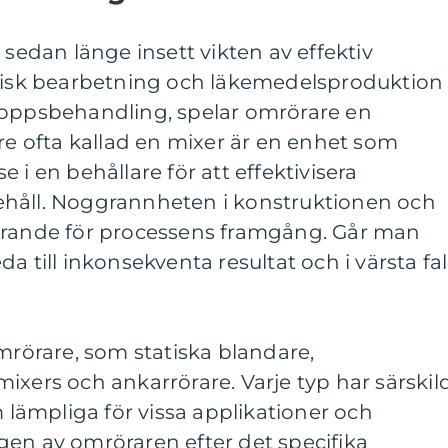
 sedan länge insett vikten av effektiv
emisk bearbetning och läkemedelsproduktion
loppsbehandling, spelar omrörare en
are ofta kallad en mixer är en enhet som
 i en behållare för att effektivisera
ehåll. Noggrannheten i konstruktionen och
örande för processens framgång. Går man
a till inkonsekventa resultat och i värsta fal
omrörare, som statiska blandare,
ixers och ankarrörare. Varje typ har särskil
ämpliga för vissa applikationer och
gen av omröraren efter det specifika