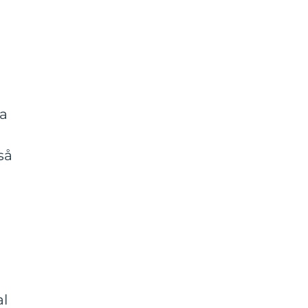
ka
så
a
al