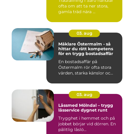
Trädfällning i Särö handlar
ofta om att ta ner stora,
gamla träd nära ...
03. aug
Mäklare Östermalm - så
hittar du rätt kompetens
för en trygg bostadsaffär
En bostadsaffär på
Östermalm rör ofta stora
värden, starka känslor oc...
03. aug
Låssmed Mölndal – trygg
låsservice dygnet runt
Trygghet i hemmet och på
jobbet börjar vid dörren. En
pålitlig låslö...