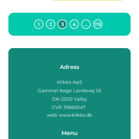
1
2
3
4
…
119
Adress
web:
www.klikko.dk
Menu