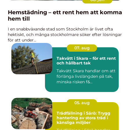
Hemstädning – ett rent hem att komma
hem till
I en snabbväxande stad som Stockholm är livet ofta
hektiskt, och många stockholmare söker efter lösningar
för att under...
07. aug
Takvätt i Skara – för ett rent
och hållbart tak
Takvätt Skara handlar om att
förlänga livslängden på tak,
minska risken f&...
05. aug
Trädfällning i Särö: Trygg
hantering av stora träd i
känsliga miljöer