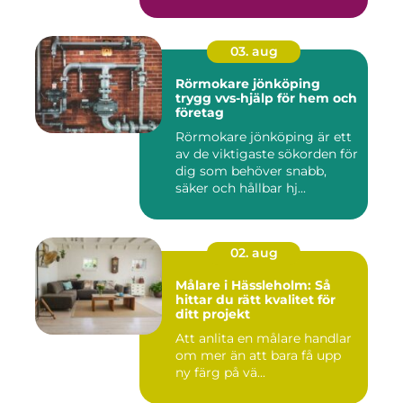
03. aug
Rörmokare jönköping
trygg vvs-hjälp för hem och
företag
Rörmokare jönköping är ett
av de viktigaste sökorden för
dig som behöver snabb,
säker och hållbar hj...
02. aug
Målare i Hässleholm: Så
hittar du rätt kvalitet för
ditt projekt
Att anlita en målare handlar
om mer än att bara få upp
ny färg på vä...