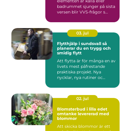
elementen är kalla eller
badrummet sjunger på sista
versen blir VVS-frågor s...
03. jul
Flytthjälp i sundsvall så
planerar du en trygg och
smidig flytt
Att flytta är för många en av
livets mest påfrestande
praktiska projekt. Nya
nycklar, nya rutiner oc...
02. jul
Blomsterbud i lilla edet
omtanke levererad med
blommor
Att skicka blommor är ett