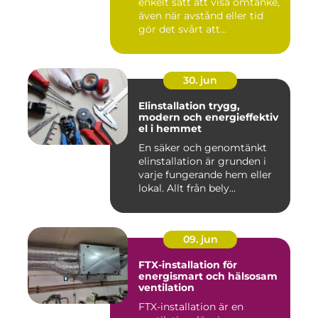
enkelt sätt att visa omtanke,
även när avstånd eller tid
gör det svårt att...
30. jun
Elinstallation trygg,
modern och energieffektiv
el i hemmet
En säker och genomtänkt
elinstallation är grunden i
varje fungerande hem eller
lokal. Allt från bely...
09. jun
FTX-installation för
energismart och hälsosam
ventilation
FTX-installation är en