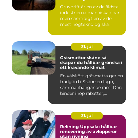
Gruvdrift är en av de äldsta
industrierna människan har,
men samtidigt en av de
mest högteknologiska...
31. jul
Gräsmattor skåne så
skapar du hållbar grönska i
ett krävande klimat
En välskött gräsmatta ger en
trädgård i Skåne en lugn,
sammanhängande ram. Den
binder ihop rabatter,...
31. jul
Relining Uppsala: hållbar
renovering av avloppsrör
utan rivning