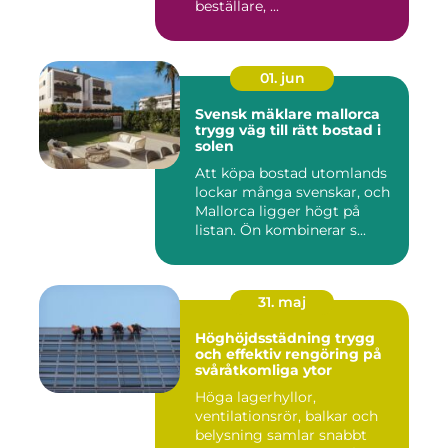
beställare, ...
01. jun
Svensk mäklare mallorca
trygg väg till rätt bostad i
solen
Att köpa bostad utomlands
lockar många svenskar, och
Mallorca ligger högt på
listan. Ön kombinerar s...
31. maj
Höghöjdsstädning trygg
och effektiv rengöring på
svåråtkomliga ytor
Höga lagerhyllor,
ventilationsrör, balkar och
belysning samlar snabbt