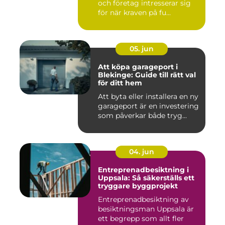
och företag intresserar sig
för när kraven på fu...
05. jun
Att köpa garageport i
Blekinge: Guide till rätt val
för ditt hem
Att byta eller installera en ny
garageport är en investering
som påverkar både tryg...
04. jun
Entreprenadbesiktning i
Uppsala: Så säkerställs ett
tryggare byggprojekt
Entreprenadbesiktning av
besiktningsman Uppsala är
ett begrepp som allt fler