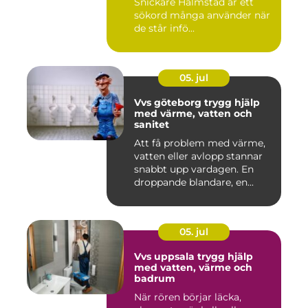
Snickare Halmstad är ett
sökord många använder när
de står infö...
05. jul
Vvs göteborg trygg hjälp
med värme, vatten och
sanitet
Att få problem med värme,
vatten eller avlopp stannar
snabbt upp vardagen. En
droppande blandare, en...
05. jul
Vvs uppsala trygg hjälp
med vatten, värme och
badrum
När rören börjar läcka,