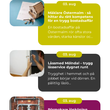
03. aug
Mäklare Östermalm - så
hittar du rätt kompetens
för en trygg bostadsaffär
En bostadsaffär på
Östermalm rör ofta stora
värden, starka känslor oc...
03. aug
Låssmed Mölndal – trygg
låsservice dygnet runt
Trygghet i hemmet och på
jobbet börjar vid dörren. En
pålitlig låslö...
03. aug
Rörmokare jönköping