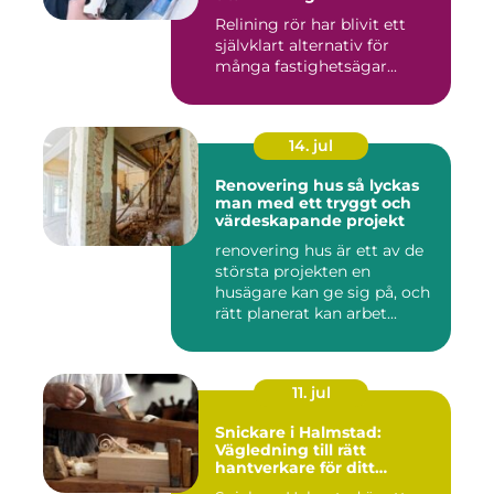
Relining rör har blivit ett
självklart alternativ för
många fastighetsägar...
14. jul
Renovering hus så lyckas
man med ett tryggt och
värdeskapande projekt
renovering hus är ett av de
största projekten en
husägare kan ge sig på, och
rätt planerat kan arbet...
11. jul
Snickare i Halmstad:
Vägledning till rätt
hantverkare för ditt
byggprojekt