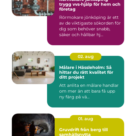
trygg vvs-hjälp för hem och
företag
Rörmokare jönköping är ett
av de viktigaste sökorden för
dig som behöver snabb,
säker och hållbar hj...
02. aug
Målare i Hässleholm: Så
hittar du rätt kvalitet för
ditt projekt
Att anlita en målare handlar
om mer än att bara få upp
ny färg på vä...
01. aug
Gruvdrift från berg till
samhällsnytta