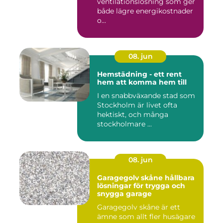
ventilationslösning som ger
både lägre energikostnader
o...
08. jun
Hemstädning - ett rent
hem att komma hem till
I en snabbväxande stad som
Stockholm är livet ofta
hektiskt, och många
stockholmare ...
08. jun
Garagegolv skåne hållbara
lösningar för trygga och
snygga garage
Garagegolv skåne är ett
ämne som allt fler husägare