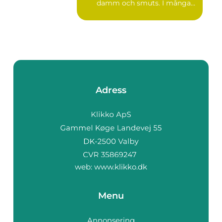
damm och smuts. I många
lokale...
Adress
web:
www.klikko.dk
Menu
Annonsering